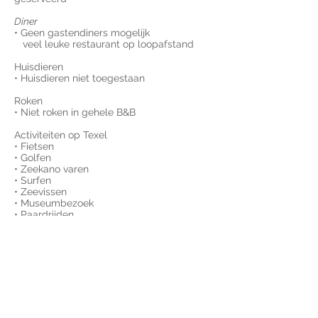
Diner
• Geen gastendiners mogelijk
veel leuke restaurant op loopafstand
Huisdieren
• Huisdieren niet toegestaan
Roken
• Niet roken in gehele B&B
Activiteiten op Texel
• Fietsen
• Golfen
• Zeekano varen
• Surfen
• Zeevissen
• Museumbezoek
• Paardrijden
• Restaurantbezoek
• Theater
• Bioscoop
• Tennis
• Winkelen
• Zeilen
• Zwemmen
• Rondvluchten
• Parachute springen