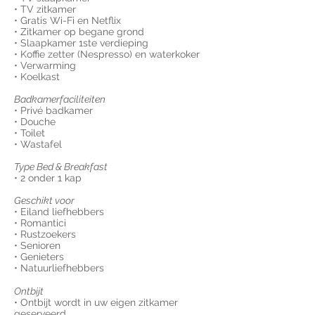
• TV zitkamer
• Gratis Wi-Fi en Netflix
• Zitkamer op begane grond
• Slaapkamer 1ste verdieping
• Koffie zetter (Nespresso) en waterkoker
• Verwarming
• Koelkast
Badkamerfaciliteiten
• Privé badkamer
• Douche
• Toilet
• Wastafel
Type Bed & Breakfast
• 2 onder 1 kap
Geschikt voor
• Eiland liefhebbers
• Romantici
• Rustzoekers
• Senioren
• Genieters
• Natuurliefhebbers
Ontbijt
• Ontbijt wordt in uw eigen zitkamer
geserveerd